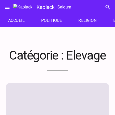
Passer
menu
Kaolack
search
Saloum
au
contenu
ACCUEIL
POLITIQUE
RELIGION
Catégorie :
Elevage