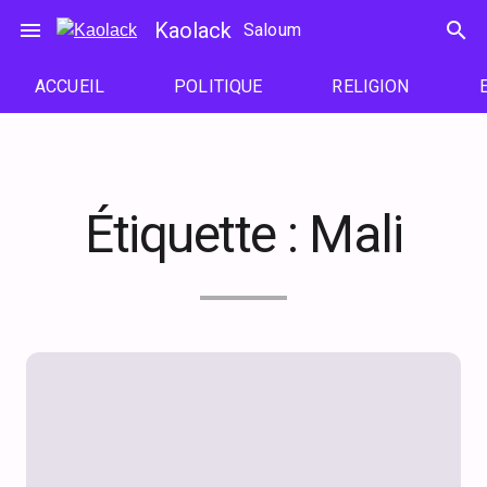
Passer
menu
Kaolack
search
Saloum
au
contenu
ACCUEIL
POLITIQUE
RELIGION
Étiquette :
Mali