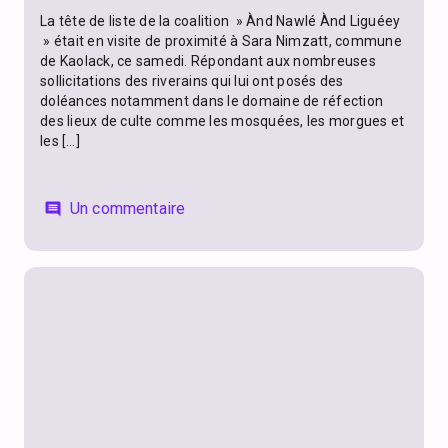
La tête de liste de la coalition » Ànd Nawlé Ànd Liguéey
» était en visite de proximité à Sara Nimzatt, commune
de Kaolack, ce samedi. Répondant aux nombreuses
sollicitations des riverains qui lui ont posés des
doléances notamment dans le domaine de réfection
des lieux de culte comme les mosquées, les morgues et
les […]
Un commentaire
comment