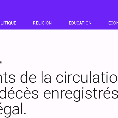
LITIQUE
RELIGION
EDUCATION
ECO
té
s de la circulatio
décès enregistrés
gal.