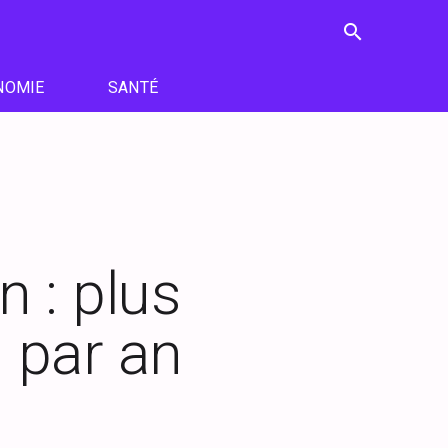
search
NOMIE
SANTÉ
n : plus
 par an