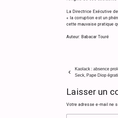
La Directrice Exécutive d
« la corruption est un phé
cette mauvaise pratique qu
Auteur: Babacar Touré
Kaolack : absence prol
chevron_left
Seck, Pape Diop égrati
Laisser un 
Votre adresse e-mail ne s