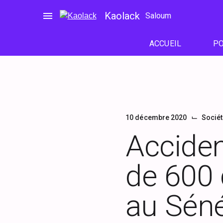
Passer
menu
Kaolack
Saloum
au
contenu
ACCUEIL
PO
⌙
10 décembre 2020
Socié
Accident
de 600 
au Séné