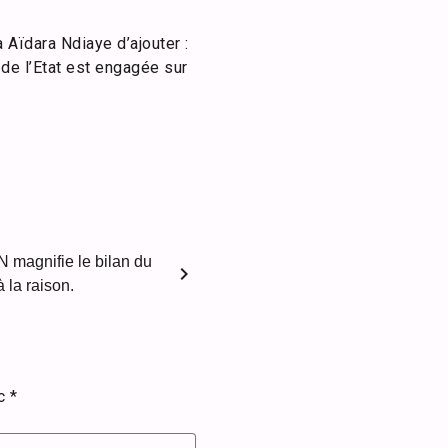
Aïdara Ndiaye d’ajouter :
 de l’Etat est engagée sur
 magnifie le bilan du
chevron_right
 la raison.
ec
*