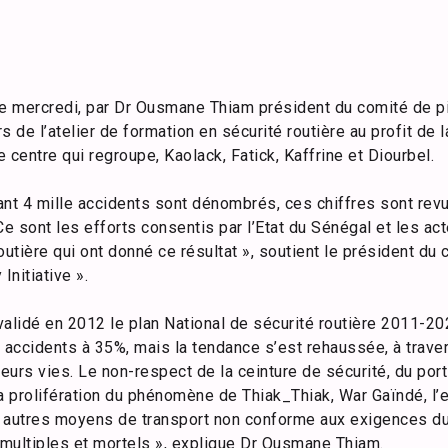
 ce mercredi, par Dr Ousmane Thiam président du comité de pi
rs de l’atelier de formation en sécurité routière au profit de
 centre qui regroupe, Kaolack, Fatick, Kaffrine et Diourbel.
ant 4 mille accidents sont dénombrés, ces chiffres sont rev
 sont les efforts consentis par l’Etat du Sénégal et les act
outière qui ont donné ce résultat », soutient le président du
Initiative ».
validé en 2012 le plan National de sécurité routière 2011-202
accidents à 35%, mais la tendance s’est rehaussée, à traver
eurs vies. Le non-respect de la ceinture de sécurité, du por
a prolifération du phénomène de Thiak_Thiak, War Gaïndé, l’
 autres moyens de transport non conforme aux exigences du
 multiples et mortels », explique Dr Ousmane Thiam.