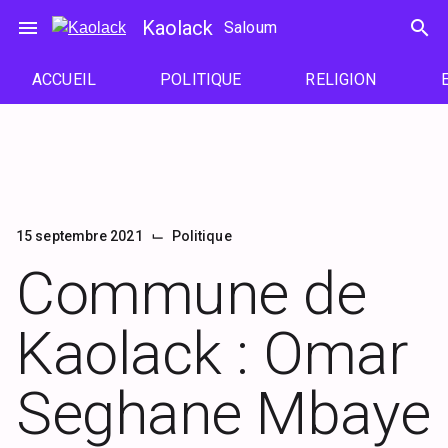
Passer
menu
Kaolack
search
Saloum
au
contenu
ACCUEIL
POLITIQUE
RELIGION
⌙
15 septembre 2021
Politique
Commune de
Kaolack : Omar
Seghane Mbaye