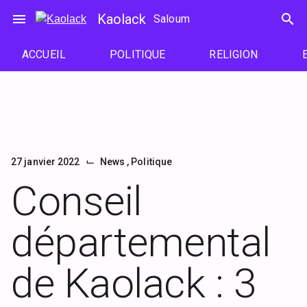
Passer
menu
Kaolack
search
Saloum
au
contenu
ACCUEIL
POLITIQUE
RELIGION
⌙
27 janvier 2022
News
,
Politique
Conseil
départemental
de Kaolack : 3