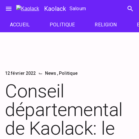
Passer
menu
Kaolack
search
Saloum
au
contenu
ACCUEIL
POLITIQUE
RELIGION
⌙
12 février 2022
News
,
Politique
Conseil
départemental
de Kaolack: le