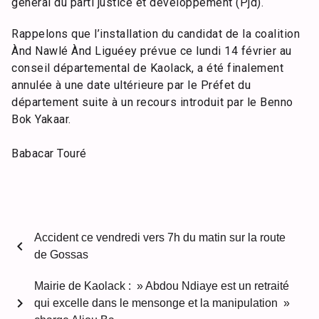
général du parti justice et développement (Pjd).
Rappelons que l’installation du candidat de la coalition
Ànd Nawlé Ànd Liguéey prévue ce lundi 14 février au
conseil départemental de Kaolack, a été finalement
annulée à une date ultérieure par le Préfet du
département suite à un recours introduit par le Benno
Bok Yakaar.
Babacar Touré
Accident ce vendredi vers 7h du matin sur la route
chevron_left
de Gossas
Mairie de Kaolack : » Abdou Ndiaye est un retraité
chevron_right
qui excelle dans le mensonge et la manipulation »