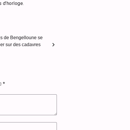
s d’horloge.
ans de Bengelloune se
chevron_right
her sur des cadavres
ec
*