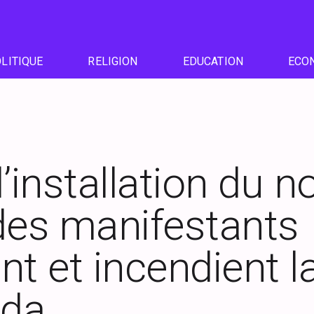
LITIQUE
RELIGION
EDUCATION
ECO
l’installation du 
des manifestants
nt et incendient l
nda