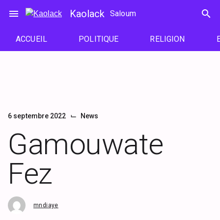
Passer
menu
Kaolack
search
Saloum
au
contenu
ACCUEIL
POLITIQUE
RELIGION
⌙
6 septembre 2022
News
Gamouwate
Fez
mndiaye