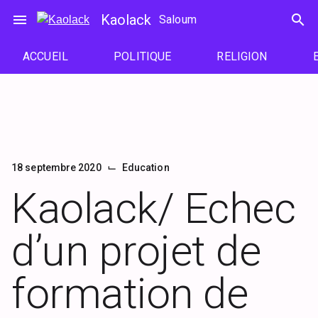
Passer
menu
Kaolack
search
Saloum
au
contenu
ACCUEIL
POLITIQUE
RELIGION
⌙
18 septembre 2020
Education
Kaolack/ Echec
d’un projet de
formation de