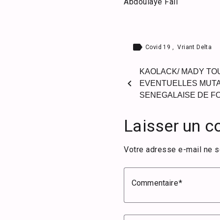
Abdoulaye Fall
label
Covid 19
,
Vriant Delta
KAOLACK/ MADY TO
chevron_left
EVENTUELLES MUTA
SENEGALAISE DE F
Laisser un 
Votre adresse e-mail ne s
Commentaire