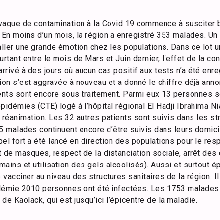
e vague de contamination à la Covid 19 commence à susciter
 En moins d’un mois, la région a enregistré 353 malades. Un 
aller une grande émotion chez les populations. Dans ce lot 
urtant entre le mois de Mars et Juin dernier, l’effet de la co
rrivé à des jours où aucun cas positif aux tests n’a été enre
ation s’est aggravée à nouveau et a donné le chiffre déjà anno
ients sont encore sous traitement. Parmi eux 13 personnes 
pidémies (CTE) logé à l’hôpital régional El Hadji Ibrahima N
 réanimation. Les 32 autres patients sont suivis dans les st
5 malades continuent encore d’être suivis dans leurs domici
el fort a été lancé en direction des populations pour le res
 de masques, respect de la distanciation sociale, arrêt des
ains et utilisation des gels alcoolisés). Aussi et surtout é
re vacciner au niveau des structures sanitaires de la région. I
démie 2010 personnes ont été infectées. Les 1753 malades o
e de Kaolack, qui est jusqu’ici l’épicentre de la maladie.