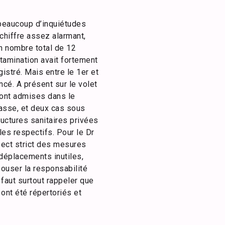
 beaucoup d’inquiétudes
chiffre assez alarmant,
un nombre total de 12
ntamination avait fortement
gistré. Mais entre le 1er et
ncé. A présent sur le volet
sont admises dans le
iasse, et deux cas sous
ructures sanitaires privées
les respectifs. Pour le Dr
pect strict des mesures
 déplacements inutiles,
pouser la responsabilité
l faut surtout rappeler que
nt été répertoriés et