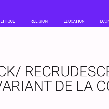
LITIQUE
RELIGION
EDUCATION
ECO
CK/ RECRUDESC
VARIANT DE LA C