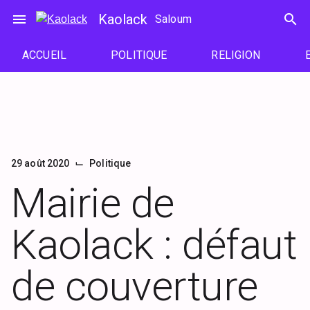
Passer
menu
Kaolack
search
Saloum
au
contenu
ACCUEIL
POLITIQUE
RELIGION
⌙
29 août 2020
Politique
Mairie de
Kaolack : défaut
de couverture