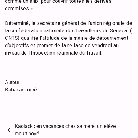
comme un alibi pour couvrir toutes les dérives
commises »
Déterminé, le secrétaire général de l’union régionale de
la confédération nationale des travailleurs du Sénégal (
CNTS) qualifie l’attitude de la mairie de détournement
d’objectifs et promet de faire face ce vendredi au
niveau de l’Inspection régionale du Travail.
Auteur:
Babacar Touré
Kaolack : en vacances chez sa mère, un élève
chevron_left
meurt noyé !