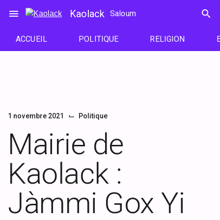
Passer
menu
Kaolack
search
Saloum
au
contenu
ACCUEIL
POLITIQUE
RELIGION
⌙
1 novembre 2021
Politique
Mairie de
Kaolack :
Jàmmi Gox Yi