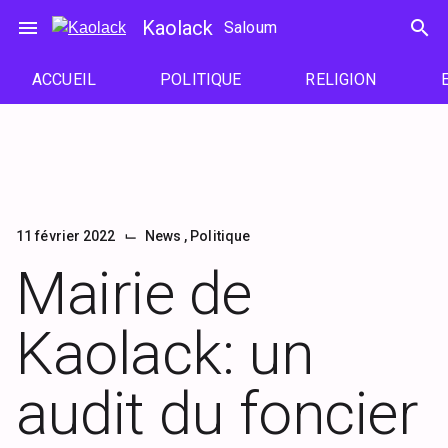
Passer
menu
Kaolack
search
Saloum
au
contenu
ACCUEIL
POLITIQUE
RELIGION
⌙
11 février 2022
News
,
Politique
Mairie de
Kaolack: un
audit du foncier