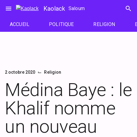
Passer
menu
Kaolack
search
Saloum
au
contenu
ACCUEIL
POLITIQUE
RELIGION
⌙
2 octobre 2020
Religion
Médina Baye : le
Khalif nomme
un nouveau