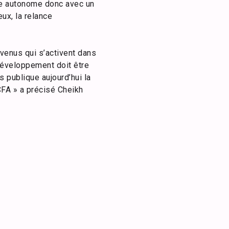
re autonome donc avec un
ux, la relance
enus qui s’activent dans
développement doit être
 publique aujourd’hui la
CFA » a précisé Cheikh