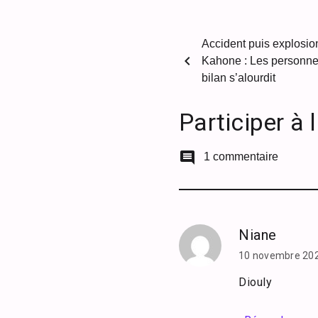
Accident puis explosio
chevron_left
Kahone : Les personnes
bilan s’alourdit
Participer à 
comment
1 commentaire
Niane
10 novembre 202
Diouly