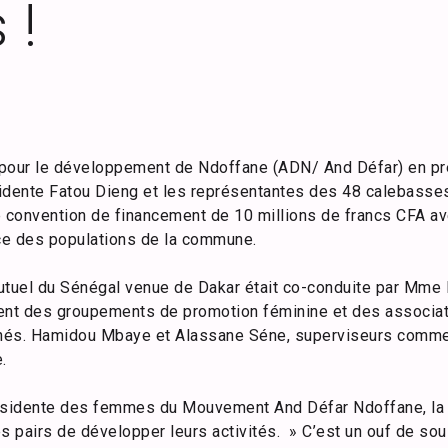
 !
e pour le développement de Ndoffane (ADN/ And Défar) en p
sidente Fatou Dieng et les représentantes des 48 calebass
e convention de financement de 10 millions de francs CFA av
ce des populations de la commune.
utuel du Sénégal venue de Dakar était co-conduite par Mme
nt des groupements de promotion féminine et des associa
chés. Hamidou Mbaye et Alassane Séne, superviseurs commer
.
résidente des femmes du Mouvement And Défar Ndoffane, la 
es pairs de développer leurs activités. » C’est un ouf de s