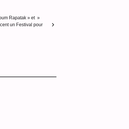
loum Rapatak » et »
chevron_right
ncent un Festival pour