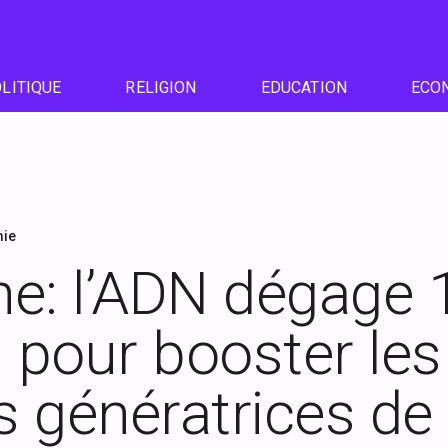
LITIQUE
RELIGION
EDUCATION
ECO
ie
e: l’ADN dégage 
s pour booster les
és génératrices de