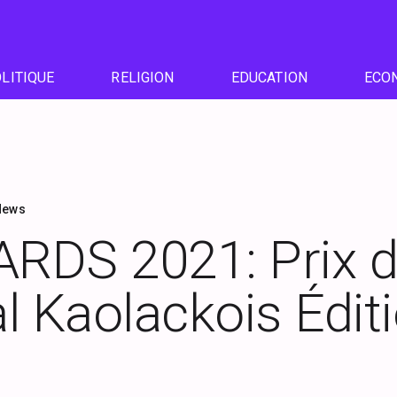
LITIQUE
RELIGION
EDUCATION
ECO
News
RDS 2021: Prix 
al Kaolackois Édit