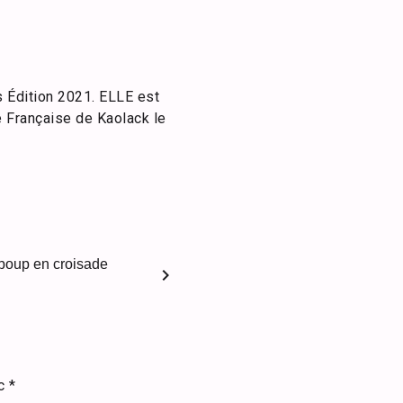
 Édition 2021. ELLE est
e Française de Kaolack le
Mboup en croisade
chevron_right
ec
*