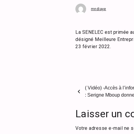
mndiaye
La SENELEC est primée aux
désigné Meilleure Entrepri
23 février 2022.
( Vidéo) -Accès à l’inf
chevron_left
: Serigne Mboup donne
Laisser un 
Votre adresse e-mail ne s