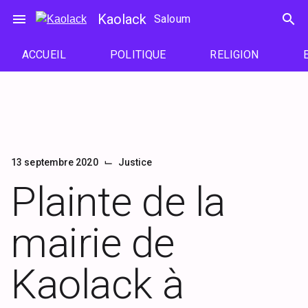
Passer
menu
Kaolack
search
Saloum
au
contenu
ACCUEIL
POLITIQUE
RELIGION
⌙
13 septembre 2020
Justice
Plainte de la
mairie de
Kaolack à