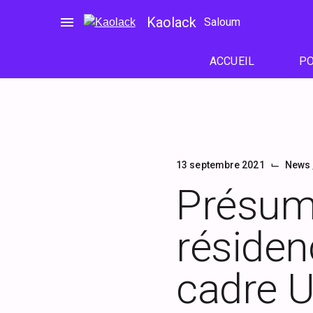
Passer
menu
Kaolack
Saloum
au
contenu
ACCUEIL
PO
⌙
13 septembre 2021
News
Présumé
résiden
cadre U