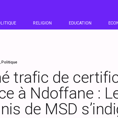
LITIQUE
RELIGION
EDUCATION
ECO
,
Politique
 trafic de certifi
ce à Ndoffane : L
nis de MSD s’ind