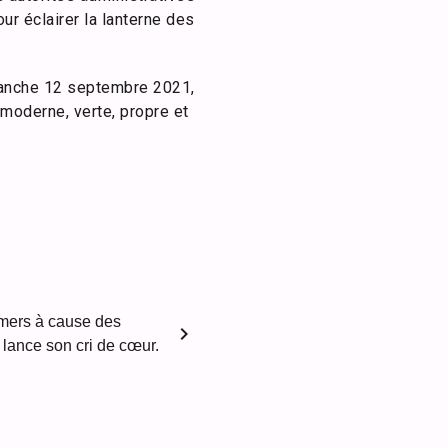
our éclairer la lanterne des
manche 12 septembre 2021,
 moderne, verte, propre et
mers à cause des
chevron_right
ance son cri de cœur.