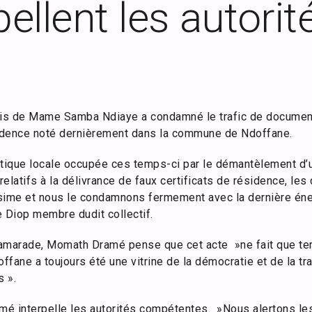
pellent les autorit
nis de Mame Samba Ndiaye a condamné le trafic de documents
sidence noté dernièrement dans la commune de Ndoffane.
litique locale occupée ces temps-ci par le démantèlement d’
elatifs à la délivrance de faux certificats de résidence, les
sime et nous le condamnons fermement avec la dernière éne
Diop membre dudit collectif.
amarade, Momath Dramé pense que cet acte »ne fait que tern
ffane a toujours été une vitrine de la démocratie et de la tr
 ».
amé interpelle les autorités compétentes. »Nous alertons les