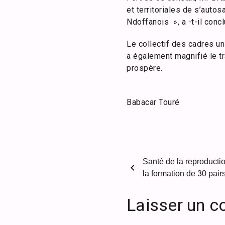
et territoriales de s’autos
Ndoffanois », a -t-il concl
Le collectif des cadres u
a également magnifié le tr
prospère.
Babacar Touré
Santé de la reproducti
chevron_left
la formation de 30 pai
Laisser un 