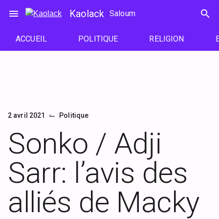
Passer
menu
Kaolack
search
Saloum
au
contenu
ACCUEIL
POLITIQUE
RELIGION
⌙
2 avril 2021
Politique
Sonko / Adji
Sarr: l’avis des
alliés de Macky