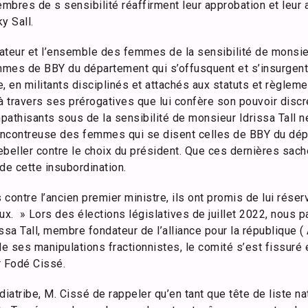
bres de s sensibilité réaffirment leur approbation et leur 
y Sall.
ateur et l’ensemble des femmes de la sensibilité de monsieu
mes de BBY du département qui s’offusquent et s’insurgent 
e, en militants disciplinés et attachés aux statuts et règleme
à travers ses prérogatives que lui confère son pouvoir discr
mpathisants sous de la sensibilité de monsieur Idrissa Tall n
lencontreuse des femmes qui se disent celles de BBY du dép
beller contre le choix du président. Que ces dernières sache
e cette insubordination.
 contre l’ancien premier ministre, ils ont promis de lui réser
ieux. » Lors des élections législatives de juillet 2022, nous
rissa Tall, membre fondateur de l’alliance pour la république 
e ses manipulations fractionnistes, le comité s’est fissuré
r Fodé Cissé.
iatribe, M. Cissé de rappeler qu’en tant que tête de liste nat