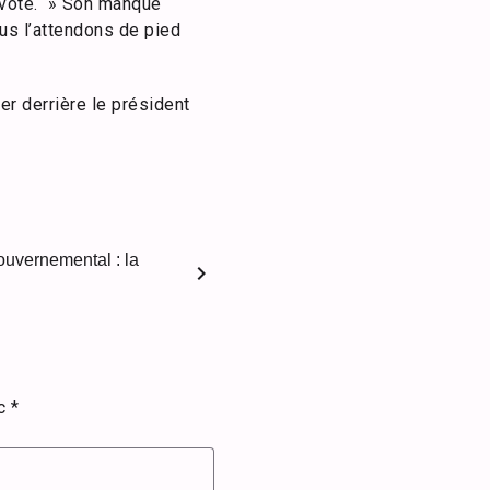
 vote. » Son manque
us l’attendons de pied
er derrière le président
ouvernemental : la
chevron_right
ec
*