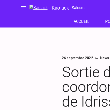
Passer
menu
Kaolack
Saloum
au
contenu
ACCUEIL
PO
⌙
26 septembre 2022
News
Sortie 
coordon
de Idri