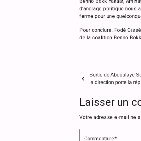
Benno Bokk Yakaar, Amina
d’ancrage politique nous 
ferme pour une quelconque 
Pour conclure, Fodé Cissé 
de la coalition Benno Bokk
Sortie de Abdoulaye So
chevron_left
la direction porte la rép
Laisser un 
Votre adresse e-mail ne s
Commentaire