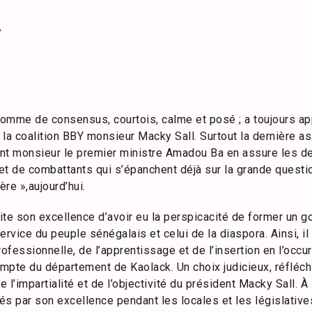
.
 homme de consensus, courtois, calme et posé ; a toujours a
la coalition BBY monsieur Macky Sall. Surtout la dernière as
t monsieur le premier ministre Amadou Ba en assure les de
t de combattants qui s’épanchent déjà sur la grande quest
ère »,aujourd’hui.
cite son excellence d’avoir eu la perspicacité de former un
vice du peuple sénégalais et celui de la diaspora. Ainsi, il
rofessionnelle, de l’apprentissage et de l’insertion en l’o
ompte du département de Kaolack. Un choix judicieux, réfléchi 
e l’impartialité et de l’objectivité du président Macky Sall. À 
 par son excellence pendant les locales et les législatives