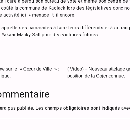
ta Touré a perdu son bureau de vote et même son centre de
a coûté la commune de Kaolack lors des législatives donc no
activité ici » menace -t-il encore.
appelle ses camarades à taire leurs différends et à se rang
 Yakaar Macky Sall pour des victoires futures.
w sur le » Cœur de Ville » :
( Vidéo) – Nouveau attelage g
lique.
position de la Cojer connue.
commentaire
era pas publiée.
Les champs obligatoires sont indiqués av