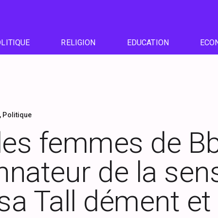
LITIQUE
RELIGION
EDUCATION
ECO
,
Politique
des femmes de Bby
nateur de la sensi
ssa Tall dément et