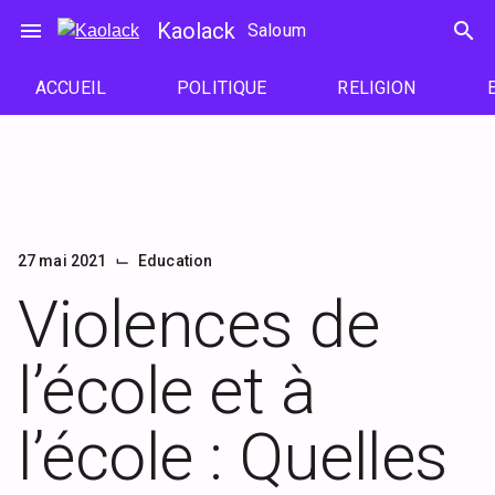
Passer
menu
Kaolack
search
Saloum
au
contenu
ACCUEIL
POLITIQUE
RELIGION
⌙
27 mai 2021
Education
Violences de
l’école et à
l’école : Quelles