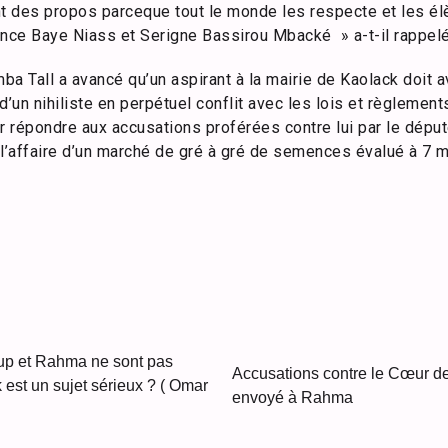
nt des propos parceque tout le monde les respecte et les él
rence Baye Niass et Serigne Bassirou Mbacké » a-t-il rappelé
a Tall a avancé qu’un aspirant à la mairie de Kaolack doit a
d’un nihiliste en perpétuel conflit avec les lois et règlem
er répondre aux accusations proférées contre lui par le dép
l’affaire d’un marché de gré à gré de semences évalué à 7 m
up et Rahma ne sont pas
Accusations contre le Cœur de 
 est un sujet sérieux ? ( Omar
envoyé à Rahma