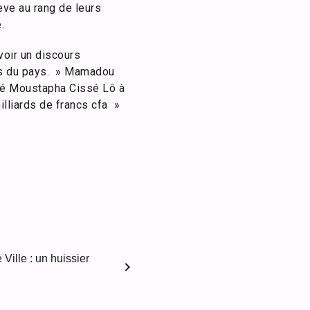
ève au rang de leurs
.
voir un discours
ents du pays. » Mamadou
uté Moustapha Cissé Lô à
illiards de francs cfa »
Ville : un huissier
chevron_right