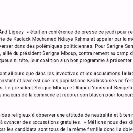
Ànd Ligeey » était en conférence de presse ce jeudi pour re
irie de Kaolack Mouhamed Ndiaye Rahma et appeler par la m
 verser dans des polémiques politiciennes. Pour Serigne Sam
 allié du président Serigne Mboup, contrairement au camp d
ueue ni tête, leur coalition a un bon programme à présenter 
ont ailleurs que dans les invectives et les accusations fal
constant et clair est que les populations Kaolackoises ne fe
s. Le président Serigne Mboup et Ahmed Youssouf Bengell
 majeurs de la commune et redorer son blason pour toujour
uides religieux à observer une attitude de neutralité et à ten
u’à avancer des accusations gratuites. » Méfions nous des d
ar les candidats sont tous de la même famille donc ils doive