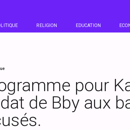
LITIQUE
RELIGION
EDUCATION
ECO
que
rogramme pour Ka
idat de Bby aux b
cusés.