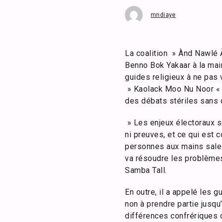
mndiaye
La coalition » Ànd Nawlé 
Benno Bok Yakaar à la ma
guides religieux à ne pas
» Kaolack Moo Nu Noor « ,
des débats stériles sans q
» Les enjeux électoraux s
ni preuves, et ce qui est 
personnes aux mains sale
va résoudre les problèmes
Samba Tall.
En outre, il a appelé les g
non à prendre partie jusq
différences confrériques c