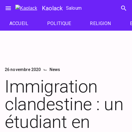
Passer
menu
Kaolack
search
Saloum
au
contenu
ACCUEIL
POLITIQUE
RELIGION
⌙
26 novembre 2020
News
Immigration
clandestine : un
étudiant en