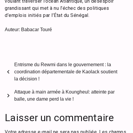
voulant traverser l’océan Atlantique, un désespoir
grandissant qui met à nu l’échec des politiques
d’emplois initiés par l’État du Sénégal.
Auteur: Babacar Touré
Entrisme du Rewmi dans le gouvernement : la
chevron_left
coordination départementale de Kaolack soutient
la décision !
Attaque à main armée à Koungheul: atteinte par
chevron_right
balle, une dame perd la vie !
Laisser un commentaire
Votre adresse e-mail ne sera pas publiée.
Les champs