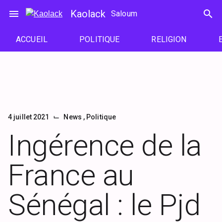
Passer
menu
Kaolack
search
Saloum
au
contenu
ACCUEIL
POLITIQUE
RELIGION
⌙
4 juillet 2021
News
,
Politique
Ingérence de la
France au
Sénégal : le Pjd