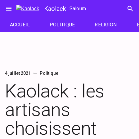
Passer
menu
Kaolack
search
Saloum
au
contenu
ACCUEIL
POLITIQUE
RELIGION
⌙
4 juillet 2021
Politique
Kaolack : les
artisans
choisissent