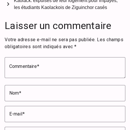
Kaolack: expulsés de leur logement pour impayés,
chevron_right
les étudiants Kaolackois de Ziguinchor casés
Laisser un commentaire
Votre adresse e-mail ne sera pas publiée.
Les champs
obligatoires sont indiqués avec
*
Commentaire
Nom
E-mail