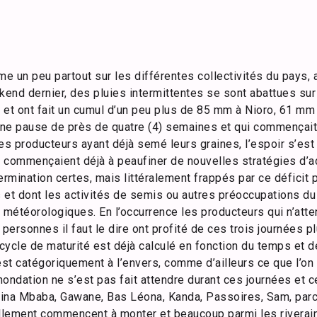
 un peu partout sur les différentes collectivités du pays, a
ekend dernier, des pluies intermittentes se sont abattues su
 et ont fait un cumul d’un peu plus de 85 mm à Nioro, 61 mm
 une pause de près de quatre (4) semaines et qui commençait
es producteurs ayant déjà semé leurs graines, l’espoir s’est
 commençaient déjà à peaufiner de nouvelles stratégies d’a
rmination certes, mais littéralement frappés par ce déficit 
 et dont les activités de semis ou autres préoccupations du
météorologiques. En l’occurrence les producteurs qui n’atte
 personnes il faut le dire ont profité de ces trois journées 
 cycle de maturité est déjà calculé en fonction du temps et 
n est catégoriquement à l’envers, comme d’ailleurs ce que l’on
inondation ne s’est pas fait attendre durant ces journées et 
na Mbaba, Gawane, Bas Léona, Kanda, Passoires, Sam, parc
ellement commencent à monter et beaucoup parmi les riverain