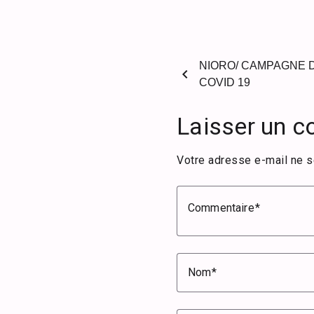
NIORO/ CAMPAGNE D
chevron_left
COVID 19
Laisser un 
Votre adresse e-mail ne s
Commentaire
Nom