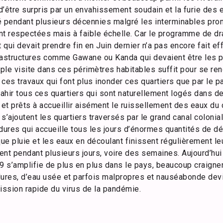
ur d’être surpris par un envahissement soudain et la furie de
é pendant plusieurs décennies malgré les interminables pr
nt respectées mais à faible échelle. Car le programme de dr
 qui devait prendre fin en Juin dernier n’a pas encore fait ef
rastructures comme Gawane ou Kanda qui devaient être les pr
le visite dans ces périmètres habitables suffit pour se re
es travaux qui font plus inonder ces quartiers que par le pa
vahir tous ces quartiers qui sont naturellement logés dans d
t prêts à accueillir aisément le ruissellement des eaux du c
’ajoutent les quartiers traversés par le grand canal colonial 
dures qui accueille tous les jours d’énormes quantités de d
que pluie et les eaux en découlant finissent régulièrement l
nt pendant plusieurs jours, voire des semaines. Aujourd’hui
19 s’amplifie de plus en plus dans le pays, beaucoup craigne
dures, d’eau usée et parfois malpropres et nauséabonde dev
ission rapide du virus de la pandémie.