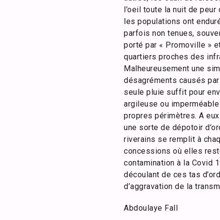
l’oeil toute la nuit de pe
les populations ont endur
parfois non tenues, souve
porté par « Promoville » et
quartiers proches des inf
Malheureusement une simp
désagréments causés par c
seule pluie suffit pour en
argileuse ou imperméable e
propres périmètres. A eux s
une sorte de dépotoir d’or
riverains se remplit à cha
concessions où elles reste
contamination à la Covid 
découlant de ces tas d’or
d’aggravation de la transm
Abdoulaye Fall